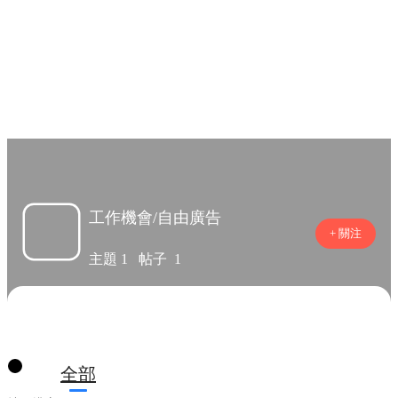
工作機會/自由廣
告



工作機會/自由廣告
+ 關注
主題
1
帖子
1
全部