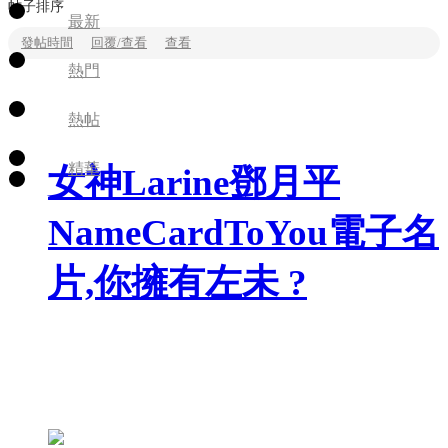
帖子排序
最新
發帖時間
回覆/查看
查看
熱門
熱帖
精華
女神Larine鄧月平
NameCardToYou電子名
片,你擁有左未 ?