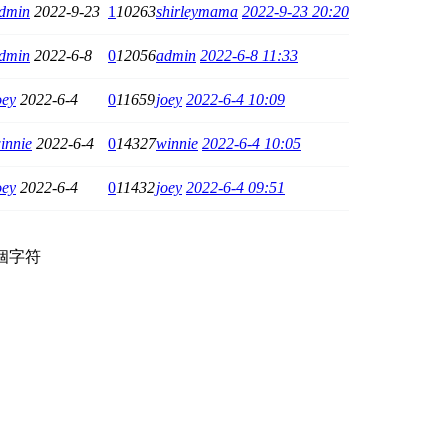
dmin
2022-9-23
1
10263
shirleymama
2022-9-23 20:20
dmin
2022-6-8
0
12056
admin
2022-6-8 11:33
oey
2022-6-4
0
11659
joey
2022-6-4 10:09
innie
2022-6-4
0
14327
winnie
2022-6-4 10:05
oey
2022-6-4
0
11432
joey
2022-6-4 09:51
個字符