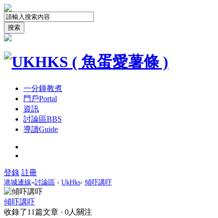
搜索
一分鐘教煮
門戶
Portal
資訊
討論區
BBS
導讀
Guide
登錄
註冊
港城連線
»
討論區
›
UkHks
›
傾吓講吓
傾吓講吓
收錄了11篇文章 · 0人關注