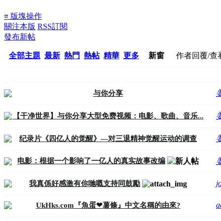
≡ 版塊操作
關注本版
RSS訂閱
發布新帖
全部主題
最新
熱門
熱帖
精華
更多
新窗
作者
回覆/查
与你分享
【干净世界】与你分享大型免费视频：电影、歌曲、音乐...
纪录片《四亿人的觉醒》—对三退精神觉醒运动的调查
电影：根据一个影响了一亿人的真实故事改编
j
我真係好感激有你哋嘅支持同鼓勵
a
UkHks.com『魚蛋❤薯條』中文名稱的由來?