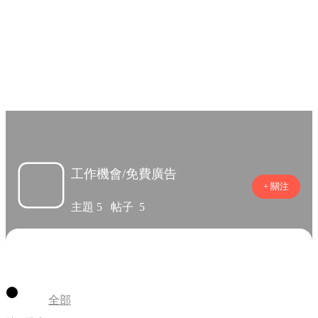
工作機會/免費廣
告



工作機會/免費廣告
+ 關注
主題
5
帖子
5
全部