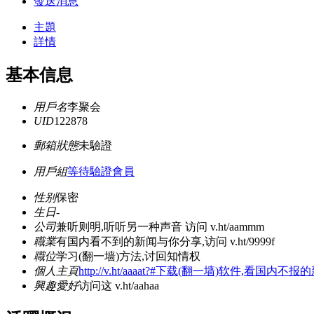
發送消息
主題
詳情
基本信息
用戶名
李聚会
UID
122878
郵箱狀態
未驗證
用戶組
等待驗證會員
性别
保密
生日
-
公司
兼听则明,听听另一种声音 访问 v.ht/aammm
職業
有国内看不到的新闻与你分享,访问 v.ht/9999f
職位
学习(翻一墙)方法,讨回知情权
個人主頁
http://v.ht/aaaat?#下载(翻一墙)软件,看国内不报
興趣愛好
访问这 v.ht/aahaa