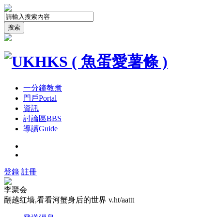
搜索
一分鐘教煮
門戶
Portal
資訊
討論區
BBS
導讀
Guide
登錄
註冊
李聚会
翻越红墙,看看河蟹身后的世界 v.ht/aattt