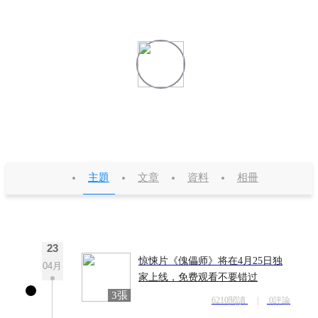
续航力
這傢伙很懶，沒有個性簽名。
積分 25
粉絲 1
主題
文章
資料
相冊
23
惊悚片《傀儡师》将在4月25日独
04月
家上线，免费观看不要错过
3張
6210閱讀
|
0評論