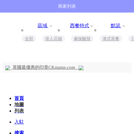
商家列表
區域
西餐特式
默認
全部
港人店舖
麻辣酸辣
港式茶餐
英國最優惠的印章CKstamp.com
首頁
地圖
列表
入駐
搜索