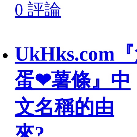
0 評論
UkHks.com
蛋❤薯條』中
文名稱的由
來?