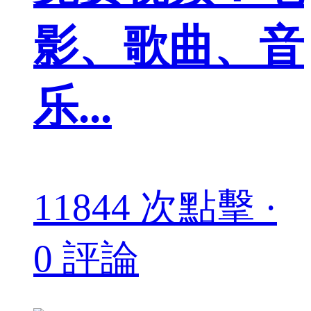
影、歌曲、音
乐...
11844 次點擊 ·
0 評論