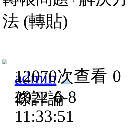
法 (轉貼)
12070次查看
0
admin
LV.9
2022-6-8
條評論
11:33:51