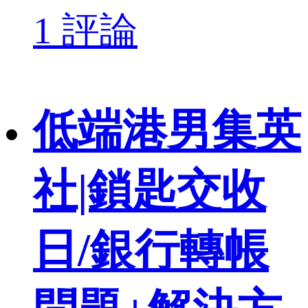
1 評論
低端港男集英
社|鎖匙交收
日/銀行轉帳