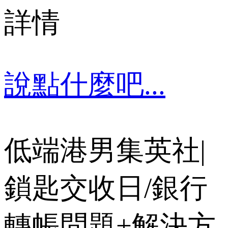
詳情
說點什麼吧...
低端港男集英社|
鎖匙交收日/銀行
轉帳問題+解決方