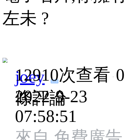
左未 ?
12910次查看
0
joey
LV.9
2022-9-23
條評論
07:58:51
來自 免費廣告