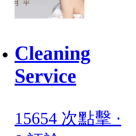
Cleaning
Service
15654 次點擊 ·