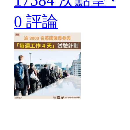
17584 次點擊 ·
0 評論