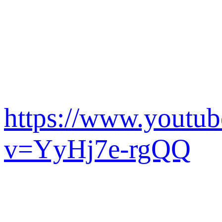
https://www.youtu
v=YyHj7e-rgQQ