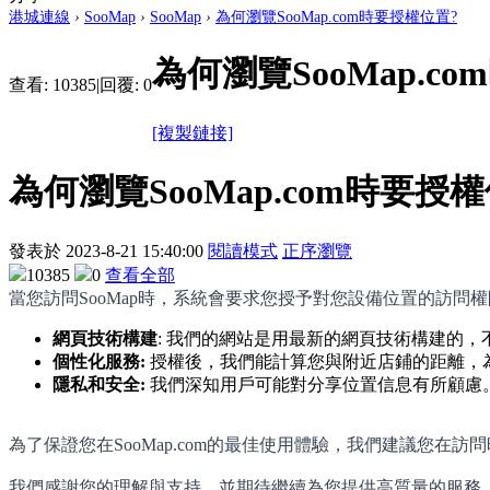
港城連線
›
SooMap
›
SooMap
›
為何瀏覽SooMap.com時要授權位置?
為何瀏覽SooMap.c
查看:
10385
|
回覆:
0
[複製鏈接]
為何瀏覽SooMap.com時要授
發表於
2023-8-21 15:40:00
閱讀模式
正序瀏覽
10385
0
查看全部
當您訪問SooMap時，系統會要求您授予對您設備位置的訪問
網頁技術構建
: 我們的網站是用最新的網頁技術構建的
個性化服務:
授權後，我們能計算您與附近店鋪的距離，
隱私和安全:
我們深知用戶可能對分享位置信息有所顧慮
為了保證您在SooMap.com的最佳使用體驗，我們建議您
我們感謝您的理解與支持，並期待繼續為您提供高質量的服務