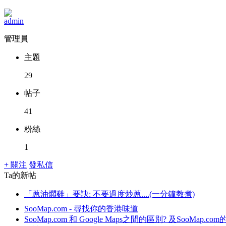
admin
管理員
主題
29
帖子
41
粉絲
1
+ 關注
發私信
Ta的新帖
「蔥油燜雞」要訣: 不要過度炒蔥....(一分鐘教煮)
SooMap.com - 尋找你的香港味道
SooMap.com 和 Google Maps之間的區別? 及SooMap.c