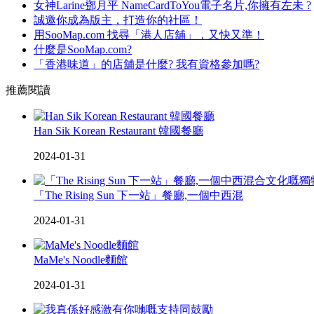
女神Larine鄧月平 NameCardToYou電子名片,你擁有左未 ?
誠邀你成為版主，打造你的社區！
用SooMap.com 找尋「港人店舖」，又快又準！
什麼是SooMap.com?
「香港味道」的店舖是什麼? 我有資格參加嗎?
推薦閱讀
Han Sik Korean Restaurant 韓國餐廳
2024-01-31
「The Rising Sun 下一站」餐廳,一個中西混
2024-01-31
MaMe's Noodle麵館
2024-01-31