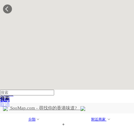
搜索
最近搜索
是否清空搜索记录
确定
取消
首頁
地圖
列表
入駐
客服
Ukhks
搜索
我的
取消
SooMap.com - 尋找你的香港味道?
分類
附近商家